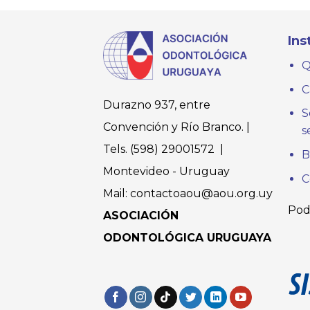
Ins
Q
C
Durazno 937, entre
S
Convención y Río Branco. |
s
Tels. (598) 29001572 |
B
Montevideo - Uruguay
C
Mail: contactoaou@aou.org.uy
Pod
ASOCIACIÓN
ODONTOLÓGICA URUGUAYA