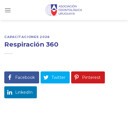
Skip
to
content
CAPACITACIONES 2026
Respiración 360
Facebook
Twitter
Pinterest
LinkedIn