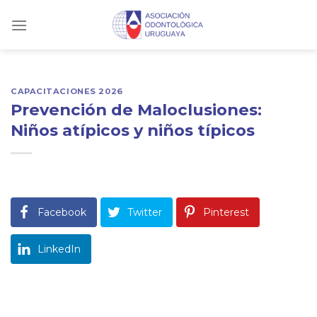
Skip
to
content
CAPACITACIONES 2026
Prevención de Maloclusiones:
Niños atípicos y niños típicos
Facebook
Twitter
Pinterest
LinkedIn