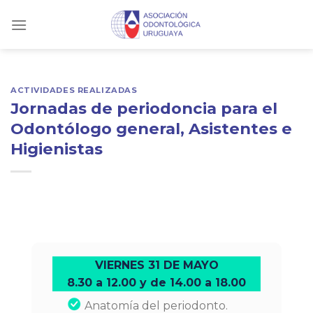
Skip
to
content
ACTIVIDADES REALIZADAS
Jornadas de periodoncia para el
Odontólogo general, Asistentes e
Higienistas
VIERNES 31 DE MAYO
8.30 a 12.00 y de 14.00 a 18.00
Anatomía del periodonto.