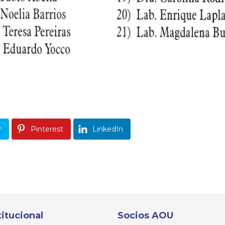
r
Pinterest
LinkedIn
titucional
Socios AOU