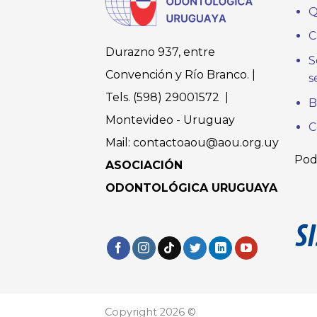
Q
C
Durazno 937, entre
S
Convención y Río Branco. |
s
Tels. (598) 29001572 |
B
Montevideo - Uruguay
C
Mail: contactoaou@aou.org.uy
Pod
ASOCIACIÓN
ODONTOLÓGICA URUGUAYA
Copyright 2026 ©