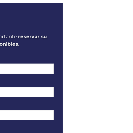
portante
reservar su
onibles
.