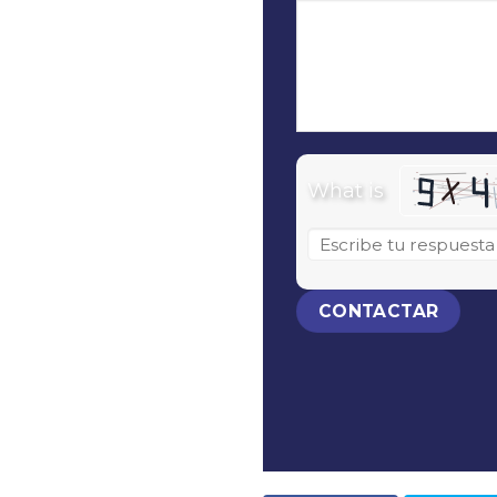
What is
Solve the math probl