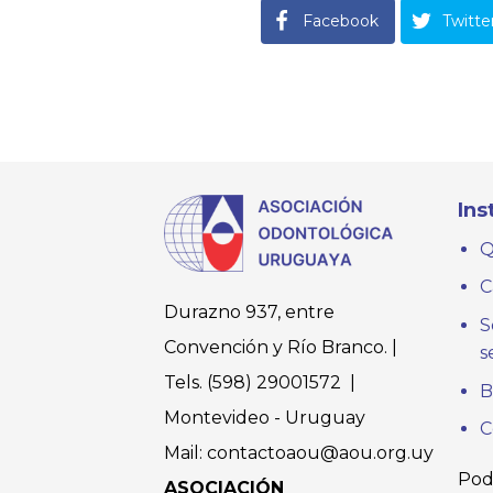
Facebook
Twitte
Ins
Q
C
Durazno 937, entre
S
Convención y Río Branco. |
s
Tels. (598) 29001572 |
B
Montevideo - Uruguay
C
Mail: contactoaou@aou.org.uy
Pod
ASOCIACIÓN