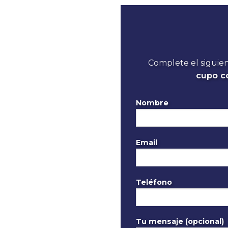
Complete el siguie
cupo c
Nombre
Email
Teléfono
Tu mensaje (opcional)