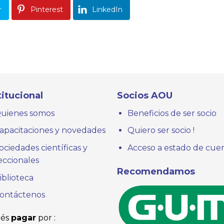
r
Pinterest
LinkedIn
titucional
Socios AOU
uienes somos
Beneficios de ser socio
apacitaciones y novedades
Quiero ser socio !
ociedades científicas y
Acceso a estado de cue
eccionales
Recomendamos
iblioteca
ontáctenos
és
pagar
por :