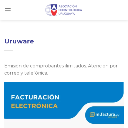
Skip
to
content
Uruware
Emisión de comprobantes ilimitados. Atención por
correo y telefónica.